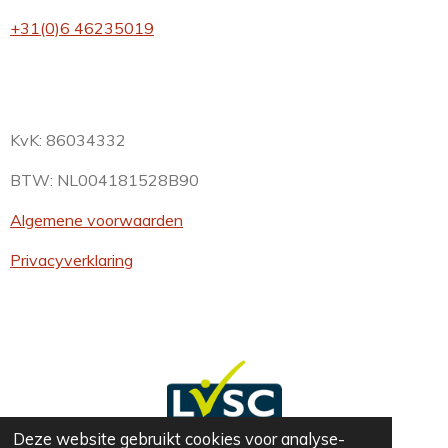
+31(0)6 46235019
KvK: 86034332
BTW: NL004181528B90
Algemene voorwaarden
Privacyverklaring
Deze website gebruikt cookies voor analyse-
© 2022 - 2026 Cadans coaching en training