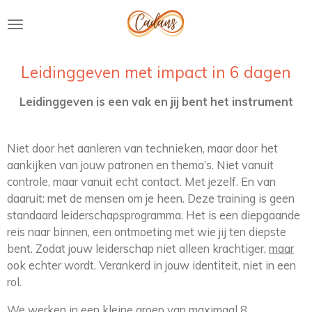
Ga
direct
naar
de
Leidinggeven met impact in 6 dagen
hoofdinhoud
Leidinggeven is een vak en jij bent het instrument
Niet door het aanleren van technieken, maar door het
aankijken van jouw patronen en thema’s. Niet vanuit
controle, maar vanuit echt contact. Met jezelf. En van
daaruit: met de mensen om je heen.
Deze training is geen
standaard leiderschapsprogramma.
Het is een diepgaande
reis naar binnen, een ontmoeting met wie jij ten diepste
bent. Zodat jouw leiderschap niet alleen krachtiger,
maar
ook echter wordt. Verankerd in jouw identiteit, niet in een
rol.
We werken in een kleine groep van maximaal 8